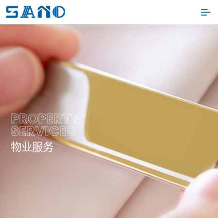
P
R
O
P
E
R
T
Y
S
E
R
V
I
C
E
S
物
业
服
务