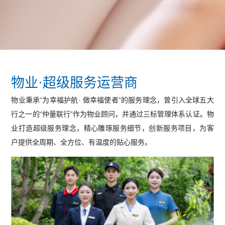
企业简介
发展历程
企业文化
企业荣誉
物业·超级服务运营商
物业秉承“为幸福护航· 做幸福使者”的服务理念，曾引入全球五大
地产开发
建筑建材
物业服务
翡翠珠宝
行之一的“仲量联行”作为物业顾问，并通过三标管理体系认证。物
非遗扎染
投资贸易
业打造超级服务理念，精心雕琢服务细节，创新服务项目，为客
户提供全周期、全方位、有温度的贴心服务。
公益体系
公益荣誉
公益新闻
热招岗位
简历直递
联系我们